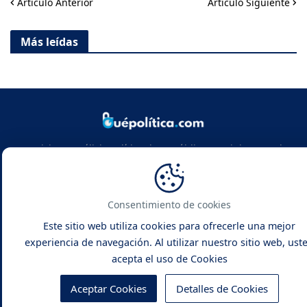
Artículo Anterior
Artículo Siguiente
Más leídas
Noticias y análisis político de República Dominicana y el
mundo. Infórmate con rigor, actualidad y las claves de la
política global.
Consentimiento de cookies
Este sitio web utiliza cookies para ofrecerle una mejor
experiencia de navegación. Al utilizar nuestro sitio web, ust
acepta el uso de Cookies
Qué Política -
Noticias y Análisis
Inicio
Contacto
Sobre Nosotros
Aceptar Cookies
Detalles de Cookies
Políticas de Privacidad
Política de Cookies