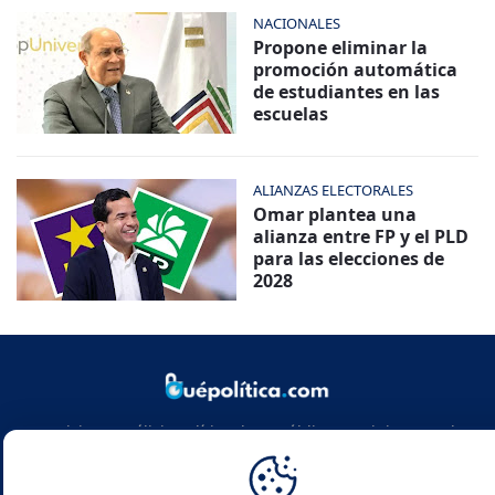
NACIONALES
Propone eliminar la
promoción automática
de estudiantes en las
escuelas
ALIANZAS ELECTORALES
Omar plantea una
alianza entre FP y el PLD
para las elecciones de
2028
Noticias y análisis político de República Dominicana y el
mundo. Infórmate con rigor, actualidad y las claves de la
política global.