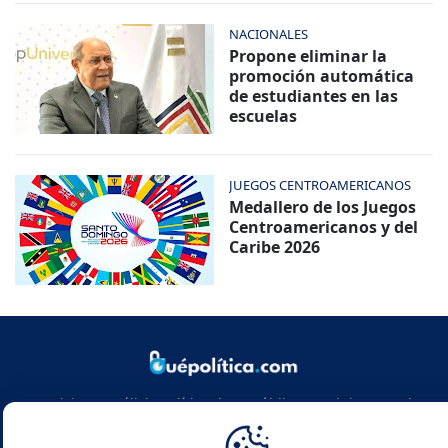
NACIONALES
Propone eliminar la
promoción automática
de estudiantes en las
escuelas
JUEGOS CENTROAMERICANOS
Medallero de los Juegos
Centroamericanos y del
Caribe 2026
Noticias y análisis político de República Dominicana y el
mundo. Infórmate con rigor, actualidad y las claves de la
política global.