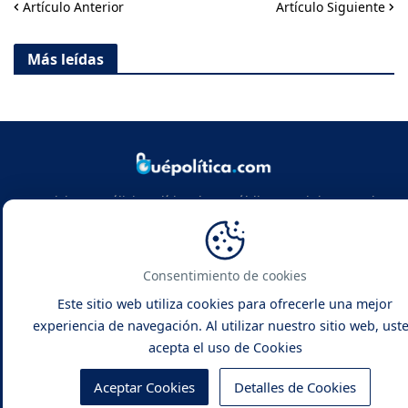
Artículo Anterior
Artículo Siguiente
Más leídas
Noticias y análisis político de República Dominicana y el
mundo. Infórmate con rigor, actualidad y las claves de la
política global.
Consentimiento de cookies
Este sitio web utiliza cookies para ofrecerle una mejor
experiencia de navegación. Al utilizar nuestro sitio web, ust
acepta el uso de Cookies
Qué Política -
Noticias y Análisis
Inicio
Contacto
Sobre Nosotros
Aceptar Cookies
Detalles de Cookies
Políticas de Privacidad
Política de Cookies