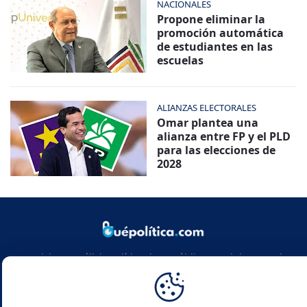
NACIONALES
Propone eliminar la
promoción automática
de estudiantes en las
escuelas
ALIANZAS ELECTORALES
Omar plantea una
alianza entre FP y el PLD
para las elecciones de
2028
Noticias y análisis político de República Dominicana y el
mundo. Infórmate con rigor, actualidad y las claves de la
política global.