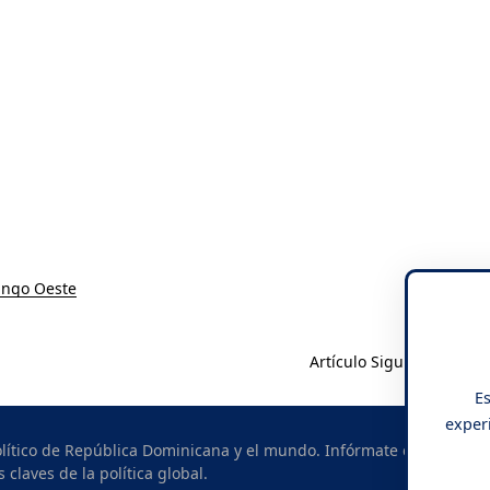
ingo Oeste
Artículo Siguiente
Es
experi
político de República Dominicana y el mundo. Infórmate con
s claves de la política global.