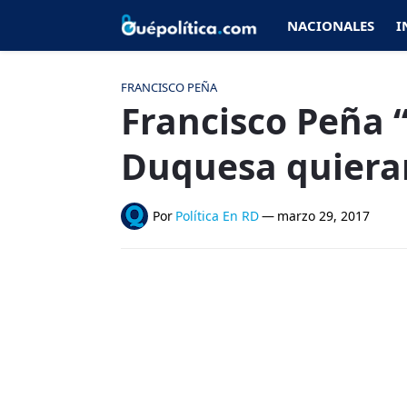
NACIONALES
I
FRANCISCO PEÑA
Francisco Peña 
Duquesa quieran
Por
Política En RD
—
marzo 29, 2017