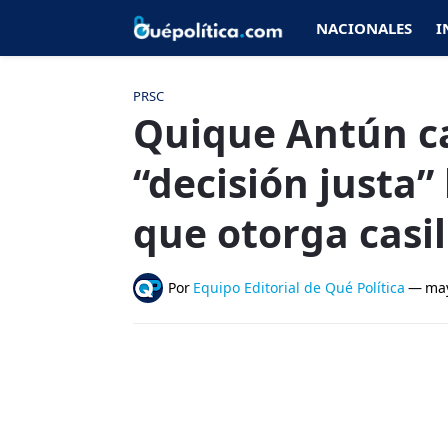
NACIONALES
I
PRSC
Quique Antún ca
“decisión justa”
que otorga casil
Por
Equipo Editorial de Qué Política
—
may