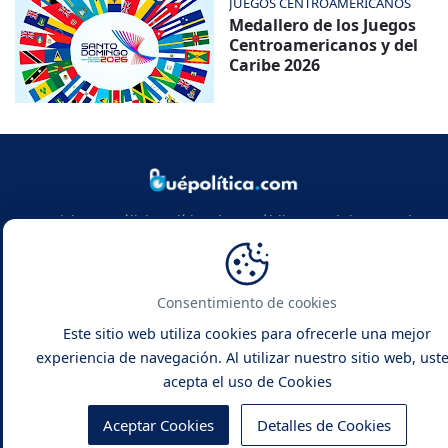
JUEGOS CENTROAMERICANOS
Medallero de los Juegos
Centroamericanos y del
Caribe 2026
Noticias y análisis político de República Dominicana y el
mundo. Infórmate con rigor, actualidad y las claves de la
política global.
Consentimiento de cookies
Este sitio web utiliza cookies para ofrecerle una mejor
experiencia de navegación. Al utilizar nuestro sitio web, ust
acepta el uso de Cookies
Qué Política -
Noticias y Análisis
Inicio
Contacto
Sobre Nosotros
Aceptar Cookies
Detalles de Cookies
Políticas de Privacidad
Política de Cookies