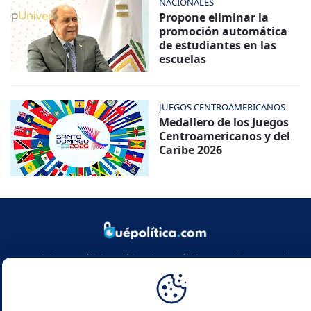
NACIONALES
Propone eliminar la
promoción automática
de estudiantes en las
escuelas
JUEGOS CENTROAMERICANOS
Medallero de los Juegos
Centroamericanos y del
Caribe 2026
Noticias y análisis político de República Dominicana y el
mundo. Infórmate con rigor, actualidad y las claves de la
política global.