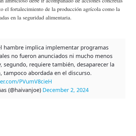
an ambicioso debe ir acompañado de acciones concretas
to el fortalecimiento de la producción agrícola como la
adas en la seguridad alimentaria.
 el hambre implica implementar programas
cuales no fueron anunciados ni mucho menos
y, segundo, requiere también, desaparecer la
a, tampoco abordada en el discurso.
tter.com/PVumV8cieH
ñas (@haivanjoe)
December 2, 2024