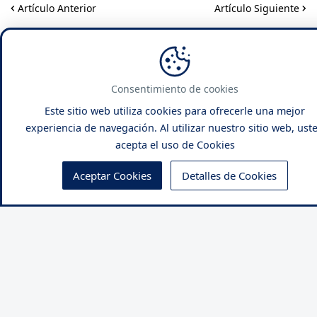
Artículo Anterior
Artículo Siguiente
Más leídas
MINERD
Consentimiento de cookies
MINERD responde
Este sitio web utiliza cookies para ofrecerle una mejor
cuando iniciará pagos de
incentivos docentes
experiencia de navegación. Al utilizar nuestro sitio web, ust
acepta el uso de Cookies
Aceptar Cookies
Detalles de Cookies
NACIONALES
Propone eliminar la
promoción automática
de estudiantes en las
escuelas
JUEGOS CENTROAMERICANOS
Medallero de los Juegos