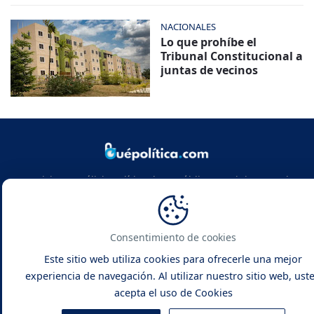
NACIONALES
Lo que prohíbe el
Tribunal Constitucional a
juntas de vecinos
Noticias y análisis político de República Dominicana y el
mundo. Infórmate con rigor, actualidad y las claves de la
política global.
Consentimiento de cookies
Este sitio web utiliza cookies para ofrecerle una mejor
experiencia de navegación. Al utilizar nuestro sitio web, ust
acepta el uso de Cookies
Qué Política -
Noticias y Análisis