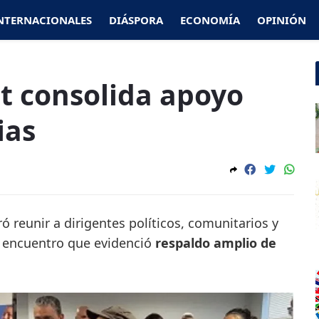
NTERNACIONALES
DIÁSPORA
ECONOMÍA
OPINIÓN
at consolida apoyo
ias
ró reunir a dirigentes políticos, comunitarios y
un encuentro que evidenció
respaldo amplio de