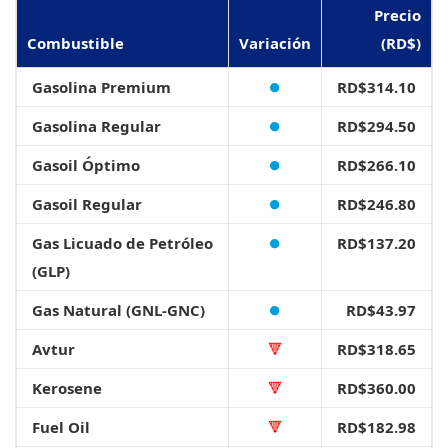
Precio
Combustible
Variación
(RD$)
Gasolina Premium
⏺
RD$314.10
Gasolina Regular
⏺
RD$294.50
Gasoil Óptimo
⏺
RD$266.10
Gasoil Regular
⏺
RD$246.80
Gas Licuado de Petróleo
⏺
RD$137.20
(GLP)
Gas Natural (GNL-GNC)
⏺
RD$43.97
Avtur
🔻
RD$318.65
Kerosene
🔻
RD$360.00
Fuel Oil
🔻
RD$182.98