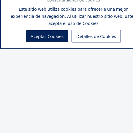
Lo que prohíbe el
Este sitio web utiliza cookies para ofrecerle una mejor
Tribunal Constitucional a
juntas de vecinos
experiencia de navegación. Al utilizar nuestro sitio web, ust
acepta el uso de Cookies
Aceptar Cookies
Detalles de Cookies
NACIONALES
El posible motivo sobre
ataque en Plaza Castilla
donde murió mujer
MINERD
MINERD responde
cuando iniciará pagos de
incentivos docentes
NACIONALES