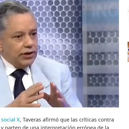
 social X
, Taveras afirmó que las críticas contra
 y parten de una interpretación errónea de la