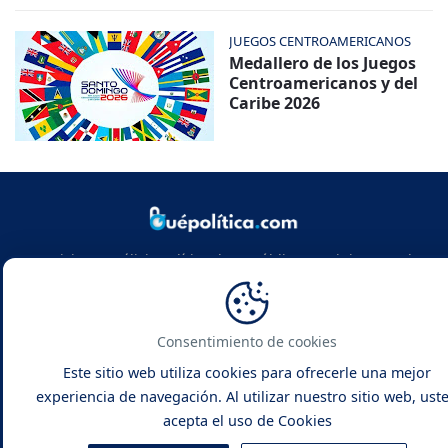
JUEGOS CENTROAMERICANOS
Medallero de los Juegos
Centroamericanos y del
Caribe 2026
Noticias y análisis político de República Dominicana y el
mundo. Infórmate con rigor, actualidad y las claves de la
política global.
Consentimiento de cookies
Este sitio web utiliza cookies para ofrecerle una mejor
experiencia de navegación. Al utilizar nuestro sitio web, ust
acepta el uso de Cookies
Qué Política -
Noticias y Análisis