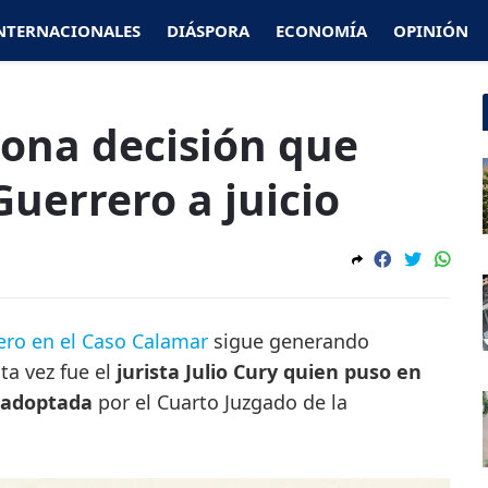
NTERNACIONALES
DIÁSPORA
ECONOMÍA
OPINIÓN
iona decisión que
uerrero a juicio
rero en el Caso Calamar
sigue generando
ta vez fue el
jurista Julio Cury quien puso en
n adoptada
por el Cuarto Juzgado de la