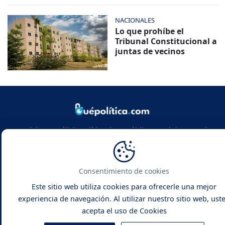
NACIONALES
Lo que prohíbe el
Tribunal Constitucional a
juntas de vecinos
Noticias y análisis político de República Dominicana y el
mundo. Infórmate con rigor, actualidad y las claves de la
política global.
Consentimiento de cookies
Este sitio web utiliza cookies para ofrecerle una mejor
experiencia de navegación. Al utilizar nuestro sitio web, ust
acepta el uso de Cookies
Qué Política -
Noticias y Análisis