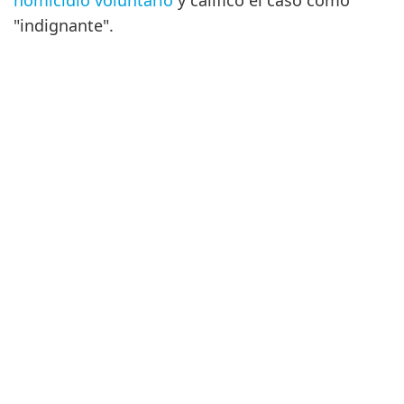
homicidio voluntario
y calificó el caso como
"indignante".