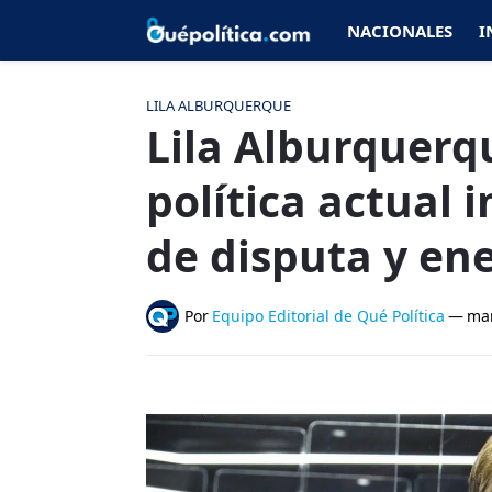
NACIONALES
I
LILA ALBURQUERQUE
Lila Alburquerqu
política actual
de disputa y en
Por
Equipo Editorial de Qué Política
—
mar