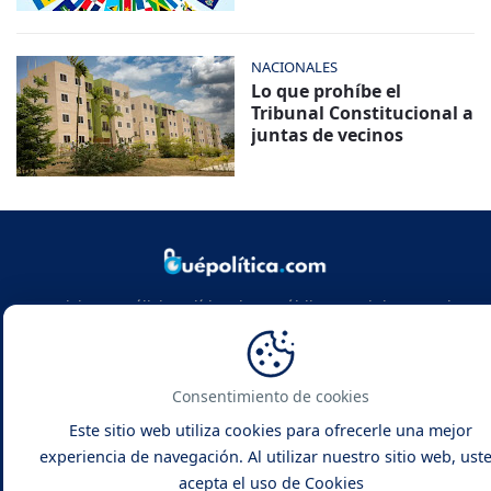
NACIONALES
Lo que prohíbe el
Tribunal Constitucional a
juntas de vecinos
Noticias y análisis político de República Dominicana y el
mundo. Infórmate con rigor, actualidad y las claves de la
política global.
Consentimiento de cookies
Este sitio web utiliza cookies para ofrecerle una mejor
experiencia de navegación. Al utilizar nuestro sitio web, ust
acepta el uso de Cookies
Qué Política -
Noticias y Análisis