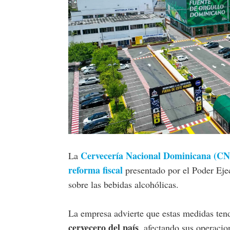
Cervecería Nacional Dominicana (C
La
reforma fiscal
presentado por el Poder Eje
sobre las bebidas alcohólicas.
La empresa advierte que estas medidas ten
cervecero del país
, afectando sus operacio