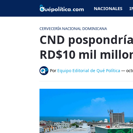
NACIONALES
I
CERVECERÍA NACIONAL DOMINICANA
CND pospondría 
RD$10 mil millon
Por
Equipo Editorial de Qué Política
—
oct