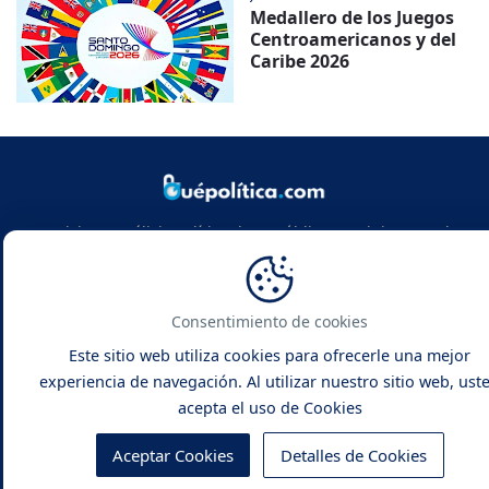
Medallero de los Juegos
Centroamericanos y del
Caribe 2026
Noticias y análisis político de República Dominicana y el
mundo. Infórmate con rigor, actualidad y las claves de la
política global.
Consentimiento de cookies
Este sitio web utiliza cookies para ofrecerle una mejor
experiencia de navegación. Al utilizar nuestro sitio web, ust
acepta el uso de Cookies
Qué Política -
Noticias y Análisis
Inicio
Contacto
Sobre Nosotros
Aceptar Cookies
Detalles de Cookies
Políticas de Privacidad
Política de Cookies