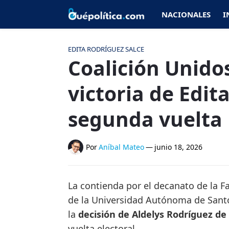
NACIONALES
I
EDITA RODRÍGUEZ SALCE
Coalición Unidos
victoria de Edit
segunda vuelta
Por
Aníbal Mateo
—
junio 18, 2026
La contienda por el decanato de la F
de la Universidad Autónoma de Sant
la
decisión de Aldelys Rodríguez de
vuelta electoral.