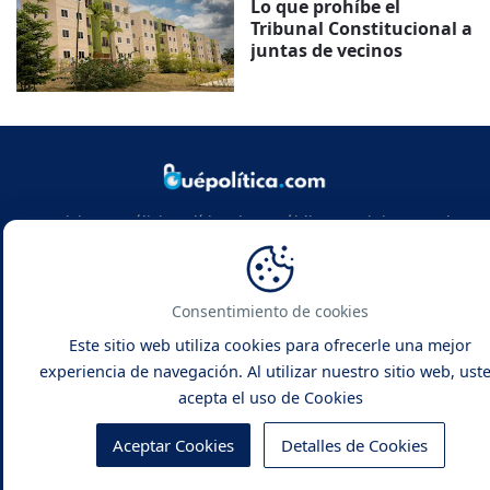
Lo que prohíbe el
Tribunal Constitucional a
juntas de vecinos
Noticias y análisis político de República Dominicana y el
mundo. Infórmate con rigor, actualidad y las claves de la
política global.
Consentimiento de cookies
Este sitio web utiliza cookies para ofrecerle una mejor
experiencia de navegación. Al utilizar nuestro sitio web, ust
acepta el uso de Cookies
Qué Política -
Noticias y Análisis
Inicio
Contacto
Sobre Nosotros
Aceptar Cookies
Detalles de Cookies
Políticas de Privacidad
Política de Cookies