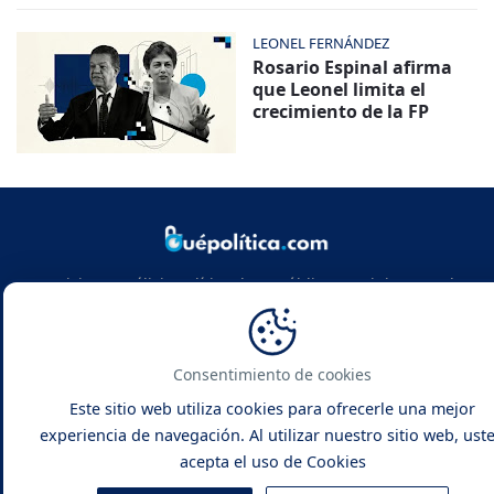
LEONEL FERNÁNDEZ
Rosario Espinal afirma
que Leonel limita el
crecimiento de la FP
Noticias y análisis político de República Dominicana y el
mundo. Infórmate con rigor, actualidad y las claves de la
política global.
Consentimiento de cookies
Este sitio web utiliza cookies para ofrecerle una mejor
experiencia de navegación. Al utilizar nuestro sitio web, ust
acepta el uso de Cookies
Qué Política -
Noticias y Análisis