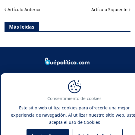
Artículo Anterior
Artículo Siguiente
Más leídas
Noticias y análisis político de República Dominicana y el
mundo. Infórmate con rigor, actualidad y las claves de la
política global.
Consentimiento de cookies
Este sitio web utiliza cookies para ofrecerle una mejor
experiencia de navegación. Al utilizar nuestro sitio web, ust
acepta el uso de Cookies
Qué Política -
Noticias y Análisis
Inicio
Contacto
Sobre Nosotros