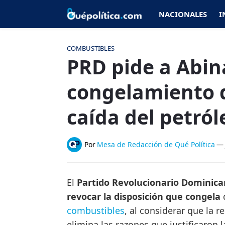
NACIONALES
I
COMBUSTIBLES
PRD pide a Abin
congelamiento 
caída del petról
Por
Mesa de Redacción de Qué Política
—
El
Partido Revolucionario Dominica
revocar la disposición que congela
combustibles
, al considerar que la r
elimina las razones que justificaron 