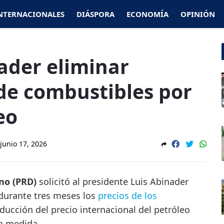
NTERNACIONALES
DIÁSPORA
ECONOMÍA
OPINIÓN
ader eliminar
de combustibles por
eo
junio 17, 2026
no (PRD)
solicitó al presidente Luis Abinader
durante tres meses los
precios de los
educción del precio internacional del petróleo
la medida.