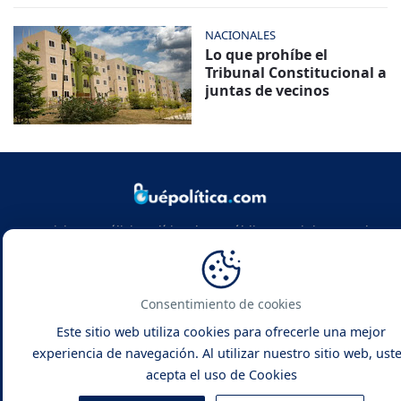
NACIONALES
Lo que prohíbe el
Tribunal Constitucional a
juntas de vecinos
Noticias y análisis político de República Dominicana y el
mundo. Infórmate con rigor, actualidad y las claves de la
política global.
Consentimiento de cookies
Este sitio web utiliza cookies para ofrecerle una mejor
experiencia de navegación. Al utilizar nuestro sitio web, ust
acepta el uso de Cookies
Qué Política -
Noticias y Análisis