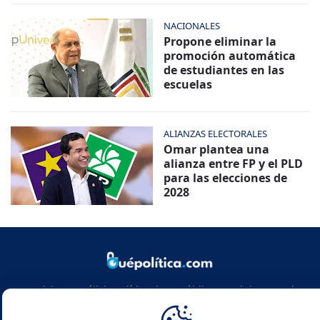
NACIONALES
Propone eliminar la
promoción automática
de estudiantes en las
escuelas
ALIANZAS ELECTORALES
Omar plantea una
alianza entre FP y el PLD
para las elecciones de
2028
Noticias y análisis político de República Dominicana y el
mundo. Infórmate con rigor, actualidad y las claves de la
política global.